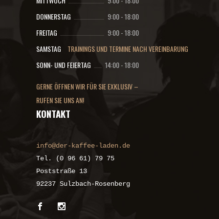
MITTWOCH
9:00
-
18:00
DONNERSTAG
9:00
-
18:00
FREITAG
9:00
-
18:00
SAMSTAG
TRAININGS UND TERMINE NACH VEREINBARUNG
SONN- UND FEIERTAG
14:00
-
18:00
GERNE ÖFFNEN WIR FÜR SIE EXKLUSIV –
RUFEN SIE UNS AN!
KONTAKT
info@der-kaffee-laden.de
Tel. (0 96 61) 79 75
Poststraße 13
92237 Sulzbach-Rosenberg