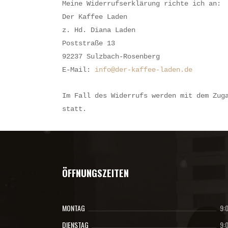
Meine Widerrufserklärung richte ich an:
Der Kaffee Laden
z. Hd. Diana Laden
Poststraße 13
92237 Sulzbach-Rosenberg
E-Mail:
info@der-kaffee-laden.de
Im Fall des Widerrufs werden mit dem Zug
statt.
ÖFFNUNGSZEITEN
MONTAG
9:
DIENSTAG
9: