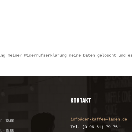
ang meiner Widerrufserklärung meine Daten gelöscht und e
KONTAKT
info@der-kaffee-laden.de
00
-
18:00
Tel. (0 96 61) 79 75
00
-
18:00